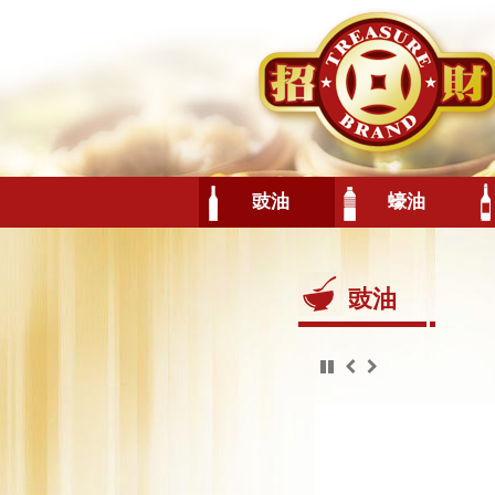
豉油
蠔油
豉油