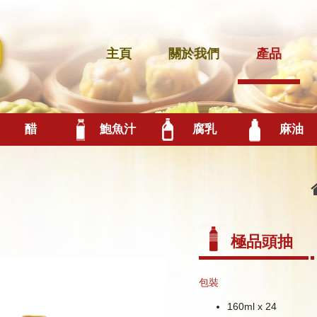
主頁
關於我們
產品
醋
鮑魚汁
腐乳
麻油
極品頭抽
包裝
160ml x 24