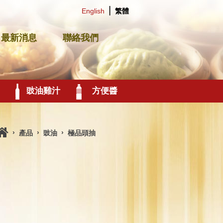
|
English
繁體
最新消息
聯絡我們
豉油雞汁
方便醬
›
›
›
產品
豉油
極品頭抽