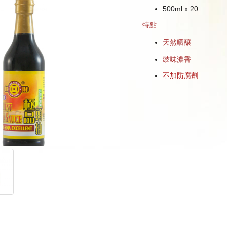
500ml x 20
特點
天然晒釀
豉味濃香
不加防腐劑