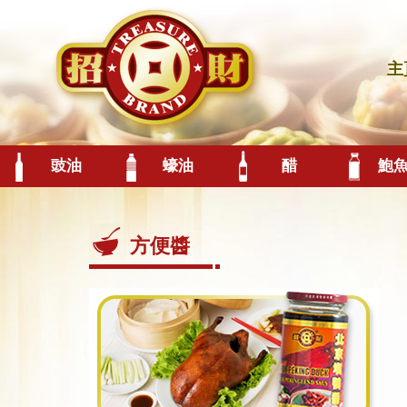
主
豉油
蠔油
醋
鮑
方便醬