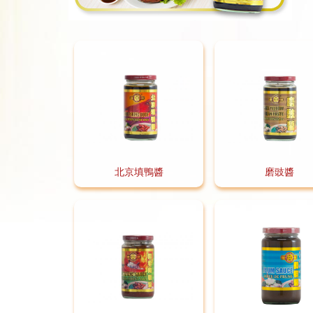
北京填鴨醬
磨豉醬